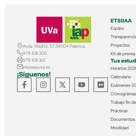
ETSIIAA
Equipo
Transparenci
Proyectos
Avda. Madrid, 57 34004 Palencia
979 108 300
Kit de prensa
Tus estud
979 108 301
etsiiaa@uva.es
Horarios 202
¡Síguenos!
Calendario
Exámenes 2
Cronogramas
Trabajo fin d
Prácticas
Documentos 
Movilidad