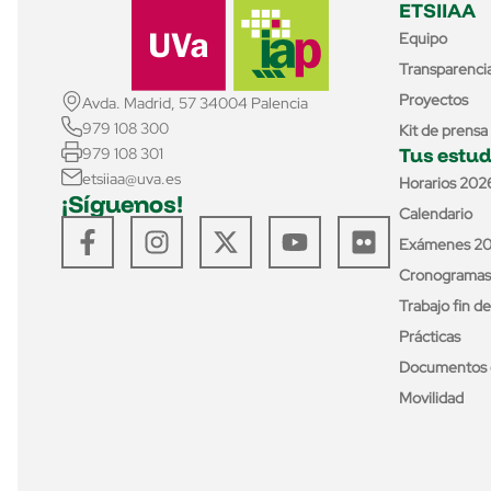
ETSIIAA
Equipo
Transparenci
Proyectos
Avda. Madrid, 57 34004 Palencia
979 108 300
Kit de prensa
Tus estud
979 108 301
etsiiaa@uva.es
Horarios 202
¡Síguenos!
Calendario
Exámenes 2
Cronogramas
Trabajo fin d
Prácticas
Documentos 
Movilidad