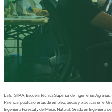
La ETSIIAA, Escuela Técnica Superior de Ingenierías Agrarias, 
Palencia, publica ofertas de empleo, becas y prácticas en el Gr
Ingeniería Forestal y del Medio Natural, Grado en Ingeniería de