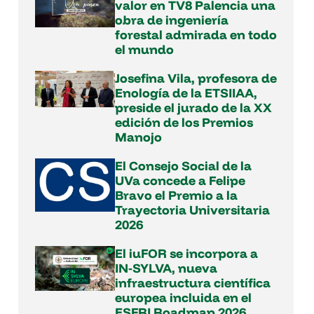
valor en TV8 Palencia una
obra de ingeniería
forestal admirada en todo
el mundo
Josefina Vila, profesora de
Enología de la ETSIIAA,
preside el jurado de la XX
edición de los Premios
Manojo
El Consejo Social de la
UVa concede a Felipe
Bravo el Premio a la
Trayectoria Universitaria
2026
El iuFOR se incorpora a
IN‑SYLVA, nueva
infraestructura científica
europea incluida en el
ESFRI Roadmap 2026