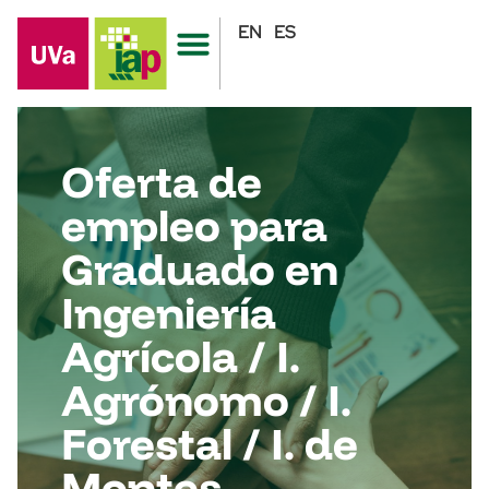
EN
ES
Oferta de
empleo para
Graduado en
Ingeniería
Agrícola / I.
Agrónomo / I.
Forestal / I. de
Montes