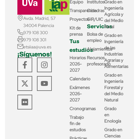
Equipo
Institutos
Grado en
Ingeniería
Transparencia
Cátedras
Agrícola y
Avda. Madrid, 57
Proyectos
GIR/UIC
del Medio
Servicios
34004 Palencia
Rural
Kit de
979 108 300
prensa
Bolsa de
Grado en
979 108 301
Tus
empleo
Ingeniería
etsiiaa@uva.es
de las
estudios
Alojamientos
¡Síguenos!
Industrias
Horarios
Recursos
Agrarias y
2026-
profesorado
Alimentarias
2027
Grado en
Calendario
Ingeniería
Exámenes
Forestal y
2026-
del Medio
2027
Natural
Cronogramas
Grado
en
Trabajo
Enología
fin de
estudios
Grado en
Ciencias
Prácticas