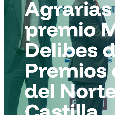
Agrarias 
premio M
Delibes d
Premios
del Nort
Castilla