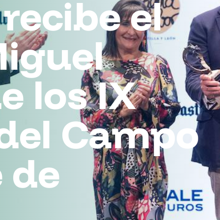
recibe el
iguel
e los IX
 del Campo
e de