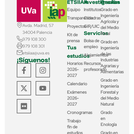
ETSIIAA
Investigación
Grados
Equipo
Institutos
Grado en
Ingeniería
Transparencia
Cátedras
Agrícola y
Avda. Madrid, 57
Proyectos
GIR/UIC
del Medio
Servicios
34004 Palencia
Rural
Kit de
979 108 300
prensa
Bolsa de
Grado en
979 108 301
Tus
empleo
Ingeniería
etsiiaa@uva.es
de las
estudios
Alojamientos
¡Síguenos!
Industrias
Horarios
Recursos
Agrarias y
2026-
profesorado
Alimentarias
2027
Grado en
Calendario
Ingeniería
Exámenes
Forestal y
2026-
del Medio
2027
Natural
Cronogramas
Grado
en
Trabajo
Enología
fin de
estudios
Grado en