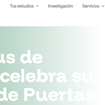
Tus estudios
Investigación
Servicios
us de
 celebra su
de Puertas