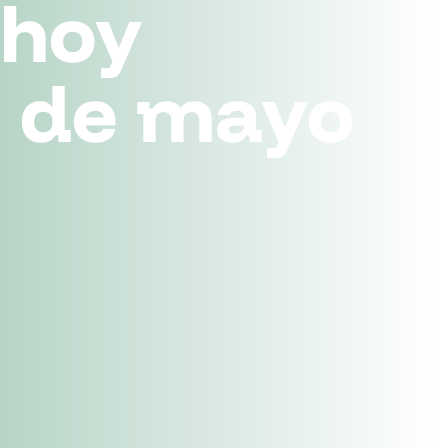
 hoy
7 de mayo