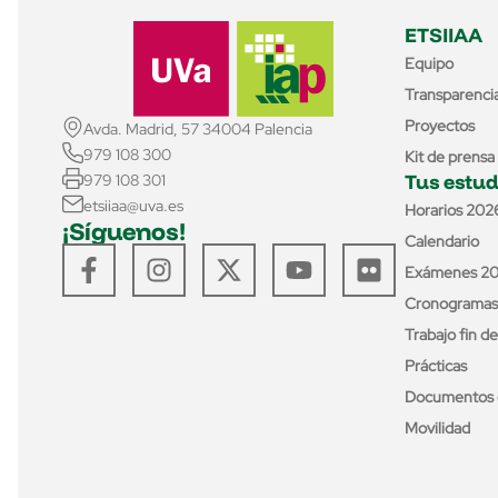
ETSIIAA
Equipo
Transparenci
Proyectos
Avda. Madrid, 57 34004 Palencia
979 108 300
Kit de prensa
Tus estud
979 108 301
etsiiaa@uva.es
Horarios 202
¡Síguenos!
Calendario
Exámenes 2
Cronogramas
Trabajo fin d
Prácticas
Documentos 
Movilidad