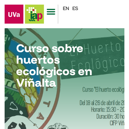
EN
ES
Curso sobre
huertos
ecológicos en
Viñalta