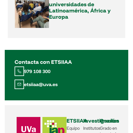
universidades de
Latinoamérica, África y
Europa
Contacta con ETSIIAA
979 108 300
etsiiaa@uva.es
ETSIIAA
Investigación
Grados
Equipo
Institutos
Grado en