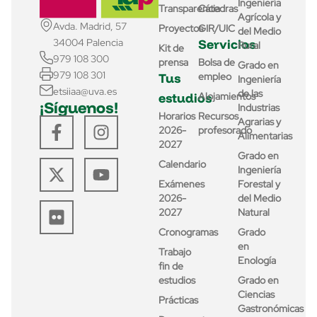
Ingeniería
Transparencia
Cátedras
Agrícola y
Avda. Madrid, 57
Proyectos
GIR/UIC
del Medio
Servicios
34004 Palencia
Rural
Kit de
979 108 300
prensa
Bolsa de
Grado en
979 108 301
Tus
empleo
Ingeniería
etsiiaa@uva.es
de las
estudios
Alojamientos
¡Síguenos!
Industrias
Horarios
Recursos
Agrarias y
2026-
profesorado
Alimentarias
2027
Grado en
Calendario
Ingeniería
Exámenes
Forestal y
2026-
del Medio
2027
Natural
Cronogramas
Grado
en
Trabajo
Enología
fin de
estudios
Grado en
Ciencias
Prácticas
Gastronómicas