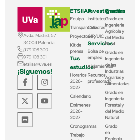
ETSIIAA
Investigación
Grados
Equipo
Institutos
Grado en
Ingeniería
Transparencia
Cátedras
Agrícola y
Avda. Madrid, 57
Proyectos
GIR/UIC
del Medio
Servicios
34004 Palencia
Rural
Kit de
979 108 300
prensa
Bolsa de
Grado en
979 108 301
Tus
empleo
Ingeniería
etsiiaa@uva.es
de las
estudios
Alojamientos
¡Síguenos!
Industrias
Horarios
Recursos
Agrarias y
2026-
profesorado
Alimentarias
2027
Grado en
Calendario
Ingeniería
Exámenes
Forestal y
2026-
del Medio
2027
Natural
Cronogramas
Grado
en
Trabajo
Enología