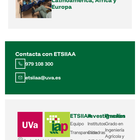
Latinoamérica, África y
Europa
Contacta con ETSIIAA
979 108 300
etsiiaa@uva.es
ETSIIAA
Investigación
Grados
Equipo
Institutos
Grado en
Ingeniería
Transparencia
Cátedras
Agrícola y