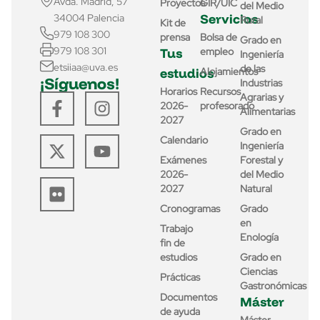
Avda. Madrid, 57
Proyectos
GIR/UIC
del Medio
Servicios
34004 Palencia
Rural
Kit de
979 108 300
prensa
Bolsa de
Grado en
979 108 301
Tus
empleo
Ingeniería
etsiiaa@uva.es
de las
estudios
Alojamientos
¡Síguenos!
Industrias
Horarios
Recursos
Agrarias y
2026-
profesorado
Alimentarias
2027
Grado en
Calendario
Ingeniería
Exámenes
Forestal y
2026-
del Medio
2027
Natural
Cronogramas
Grado
en
Trabajo
Enología
fin de
estudios
Grado en
Ciencias
Prácticas
Gastronómicas
Documentos
Máster
de ayuda