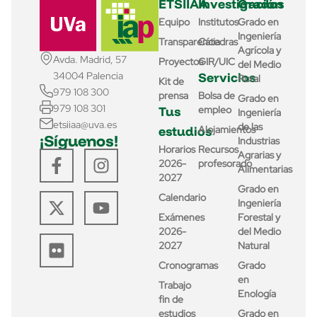
ETSIIAA
Investigación
Grados
Equipo
Institutos
Grado en
Ingeniería
Transparencia
Cátedras
Agrícola y
Avda. Madrid, 57
Proyectos
GIR/UIC
del Medio
Servicios
34004 Palencia
Rural
Kit de
979 108 300
prensa
Bolsa de
Grado en
979 108 301
Tus
empleo
Ingeniería
etsiiaa@uva.es
de las
estudios
Alojamientos
¡Síguenos!
Industrias
Horarios
Recursos
Agrarias y
2026-
profesorado
Alimentarias
2027
Grado en
Calendario
Ingeniería
Exámenes
Forestal y
2026-
del Medio
2027
Natural
Cronogramas
Grado
en
Trabajo
Enología
fin de
estudios
Grado en