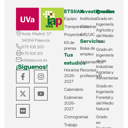
ETSIIAA
Investigación
Grados
Equipo
Institutos
Grado en
Ingeniería
Transparencia
Cátedras
Agrícola y
Avda. Madrid, 57
Proyectos
GIR/UIC
del Medio
Servicios
34004 Palencia
Rural
Kit de
979 108 300
prensa
Bolsa de
Grado en
979 108 301
Tus
empleo
Ingeniería
etsiiaa@uva.es
de las
estudios
Alojamientos
¡Síguenos!
Industrias
Horarios
Recursos
Agrarias y
2026-
profesorado
Alimentarias
2027
Grado en
Calendario
Ingeniería
Exámenes
Forestal y
2026-
del Medio
2027
Natural
Cronogramas
Grado
en
Trabajo