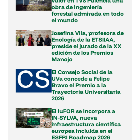
valor en TV8 Palencia una
obra de ingeniería
forestal admirada en todo
el mundo
Josefina Vila, profesora de
Enología de la ETSIIAA,
preside el jurado de la XX
edición de los Premios
Manojo
El Consejo Social de la
UVa concede a Felipe
Bravo el Premio a la
Trayectoria Universitaria
2026
El iuFOR se incorpora a
IN‑SYLVA, nueva
infraestructura científica
europea incluida en el
ESFRI Roadmap 2026