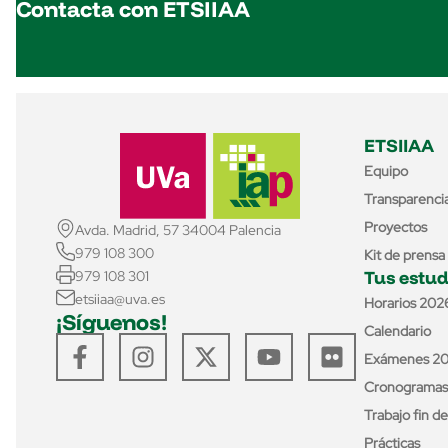
Contacta con ETSIIAA
ETSIIAA
Equipo
Transparenci
Proyectos
Avda. Madrid, 57 34004 Palencia
979 108 300
Kit de prensa
Tus estud
979 108 301
etsiiaa@uva.es
Horarios 202
¡Síguenos!
Calendario
Exámenes 2
Cronogramas
Trabajo fin d
Prácticas