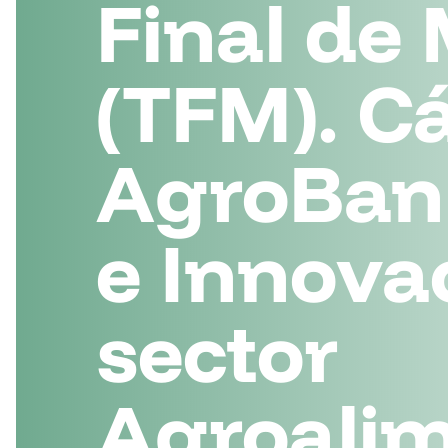
Final de
(TFM). C
AgroBan
e Innovac
sector
Agroalim