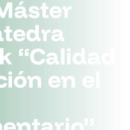
 Máster
átedra
k “Calidad
ión en el
entario”