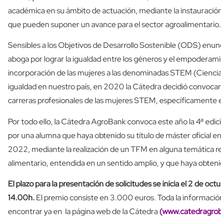
académica en su ámbito de actuación, mediante la instauració
que pueden suponer un avance para el sector agroalimentario.
Sensibles a los Objetivos de Desarrollo Sostenible (ODS) enu
aboga por lograr la igualdad entre los géneros y el empoderami
incorporación de las mujeres a las denominadas STEM (Ciencia, 
igualdad en nuestro país, en 2020 la Cátedra decidió convocar u
carreras profesionales de las mujeres STEM, específicamente e
Por todo ello, la Cátedra AgroBank convoca este año la 4ª edic
por una alumna que haya obtenido su título de máster oficial 
2022, mediante la realización de un TFM en alguna temática rel
alimentario, entendida en un sentido amplio, y que haya obtenid
El plazo para la presentación de solicitudes se inicia el 2 de oc
14.00h.
El premio consiste en 3.000 euros. Toda la informació
encontrar ya en la página web de la Cátedra
(
www.catedragrob