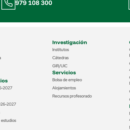
979 108 300
Investigación
Institutos
a
Cátedras
GIR/UIC
Servicios
ios
Bolsa de empleo
6-2027
Alojamientos
Recursos profesorado
026-2027
e estudios